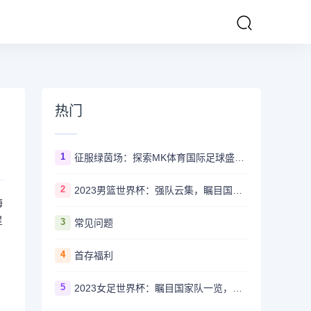
热门
1
征服绿茵场：探索MK体育国际足球盛事的辉煌传奇
2
2023男篮世界杯：强队云集，瞩目国家队风采一览
海
星
3
常见问题
4
首存福利
5
2023女足世界杯：瞩目国家队一览，哪些强队备受关注？