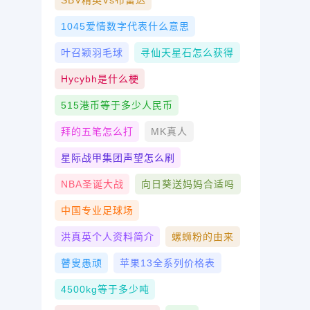
SBV精英vs布雷达
1045爱情数字代表什么意思
叶召颖羽毛球
寻仙天星石怎么获得
Hycybh是什么梗
515港币等于多少人民币
拜的五笔怎么打
MK真人
星际战甲集团声望怎么刷
NBA圣诞大战
向日葵送妈妈合适吗
中国专业足球场
洪真英个人资料简介
螺蛳粉的由来
瞽叟愚顽
苹果13全系列价格表
4500kg等于多少吨