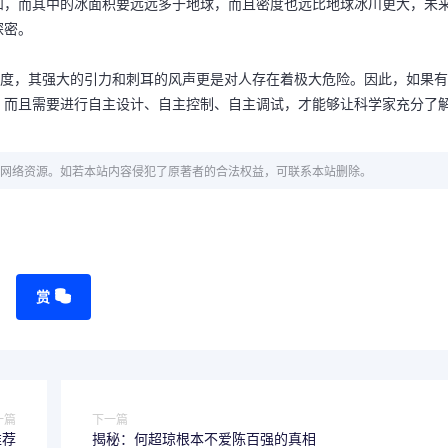
和，而其中的冰面积要远远多于地球，而且密度也远比地球冰川更大，未
探密。
氏度，其强大的引力和刺耳的风声更是对人存在着极大危险。因此，如果有
，而且需要进行自主设计、自主控制、自主调试，才能够让科学家充分了
网络资源。如若本站内容侵犯了原著者的合法权益，可联系本站删除。
赏
一篇
下一篇
推荐
揭秘：何超琼根本不爱陈百强的真相