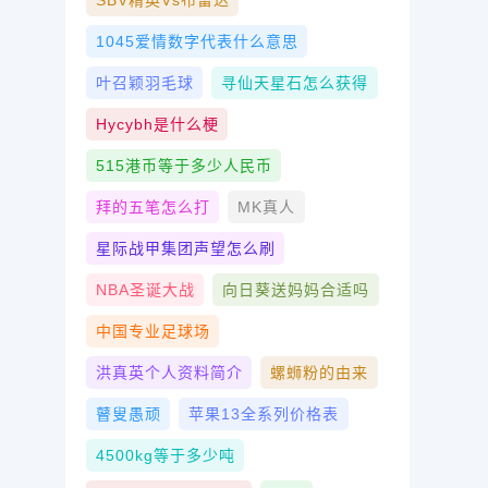
SBV精英vs布雷达
1045爱情数字代表什么意思
叶召颖羽毛球
寻仙天星石怎么获得
Hycybh是什么梗
515港币等于多少人民币
拜的五笔怎么打
MK真人
星际战甲集团声望怎么刷
NBA圣诞大战
向日葵送妈妈合适吗
中国专业足球场
洪真英个人资料简介
螺蛳粉的由来
瞽叟愚顽
苹果13全系列价格表
4500kg等于多少吨