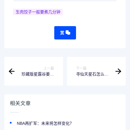
生肉饺子一般要煮几分钟
赏
上一篇
下一篇
珍藏版星露谷姜岛
寻仙天星石怎么获
攻略，从入门到不
得？把握以下三
可玩！
点，灵石轻松到
手！
相关文章
NBA再扩军：未来将怎样变化？