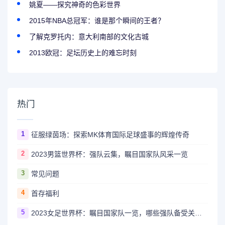
姚夏——探究神奇的色彩世界
2015年NBA总冠军：谁是那个瞬间的王者？
了解克罗托内：意大利南部的文化古城
2013欧冠：足坛历史上的难忘时刻
热门
1
征服绿茵场：探索MK体育国际足球盛事的辉煌传奇
2
2023男篮世界杯：强队云集，瞩目国家队风采一览
3
常见问题
4
首存福利
5
2023女足世界杯：瞩目国家队一览，哪些强队备受关注？