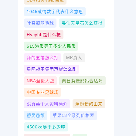
SBV精英vs布雷达
1045爱情数字代表什么意思
叶召颖羽毛球
寻仙天星石怎么获得
Hycybh是什么梗
515港币等于多少人民币
拜的五笔怎么打
MK真人
星际战甲集团声望怎么刷
NBA圣诞大战
向日葵送妈妈合适吗
中国专业足球场
洪真英个人资料简介
螺蛳粉的由来
瞽叟愚顽
苹果13全系列价格表
4500kg等于多少吨