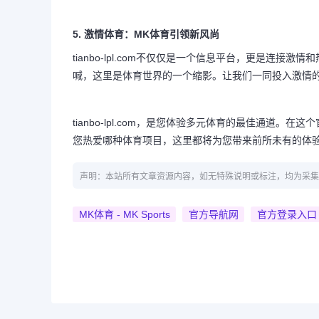
5. 激情体育：MK体育引领新风尚
tianbo-lpl.com不仅仅是一个信息平台，更是连
喊，这里是体育世界的一个缩影。让我们一同投入激情的
tianbo-lpl.com，是您体验多元体育的最佳通道
您热爱哪种体育项目，这里都将为您带来前所未有的体
声明：本站所有文章资源内容，如无特殊说明或标注，均为采集
MK体育 - MK Sports
官方导航网
官方登录入口