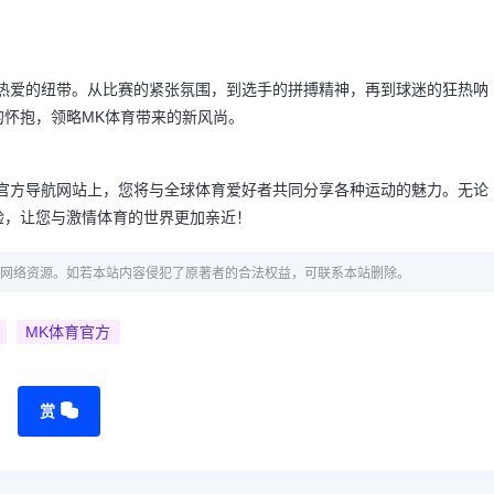
接激情和热爱的纽带。从比赛的紧张氛围，到选手的拼搏精神，再到球迷的狂热呐
怀抱，领略MK体育带来的新风尚。
。在这个官方导航网站上，您将与全球体育爱好者共同分享各种运动的魅力。无论
验，让您与激情体育的世界更加亲近！
网络资源。如若本站内容侵犯了原著者的合法权益，可联系本站删除。
MK体育官方
赏