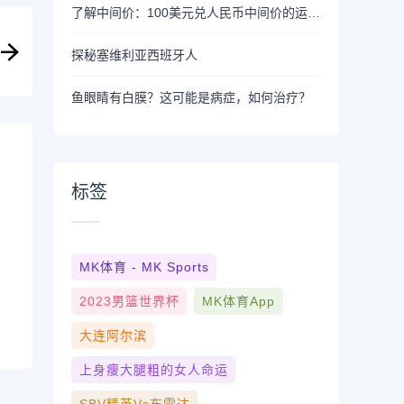
了解中间价：100美元兑人民币中间价的运作方式
探秘塞维利亚西班牙人
鱼眼睛有白膜？这可能是病症，如何治疗？
标签
MK体育 - MK Sports
2023男篮世界杯
MK体育App
大连阿尔滨
上身瘦大腿粗的女人命运