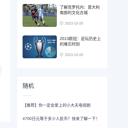
了解克罗托内：意大利
南部的文化古城
2023-10-20
2013欧冠：足坛历史上
的难忘时刻
2023-10-20
随机
【推荐】你一定会爱上的小大夫电视剧
4700日元等于多少人民币？快来了解一下！