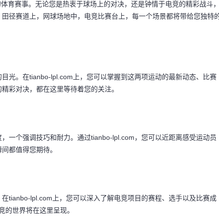
丰富多样的体育赛事。无论您是热衷于球场上的对决，还是钟情于电竞的精彩战斗
，田径赛道上，网球场地中，电竞比赛台上，每一个场景都将带给您独特
在tianbo-lpl.com上，您可以掌握到这两项运动的最新动态、比赛
的精彩对决，都在这里等待着您的关注。
强调技巧和耐力。通过tianbo-lpl.com，您可以近距离感受运动员
瞬间都值得您期待。
anbo-lpl.com上，您可以深入了解电竞项目的赛程、选手以及比赛成
电竞的世界将在这里呈现。