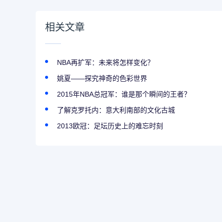
相关文章
NBA再扩军：未来将怎样变化？
姚夏——探究神奇的色彩世界
2015年NBA总冠军：谁是那个瞬间的王者？
了解克罗托内：意大利南部的文化古城
2013欧冠：足坛历史上的难忘时刻