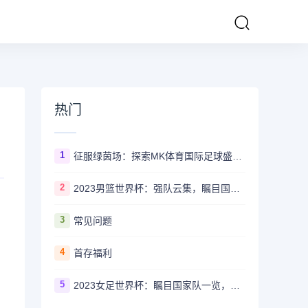
热门
1
征服绿茵场：探索MK体育国际足球盛事的辉煌传奇
2
2023男篮世界杯：强队云集，瞩目国家队风采一览
3
常见问题
4
首存福利
5
2023女足世界杯：瞩目国家队一览，哪些强队备受关注？