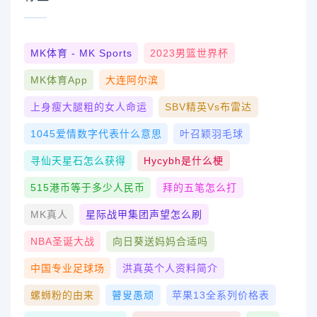
MK体育 - MK Sports
2023男篮世界杯
MK体育App
大连阿尔滨
上身瘦大腿粗的女人命运
SBV精英vs布雷达
1045爱情数字代表什么意思
叶召颖羽毛球
寻仙天星石怎么获得
Hycybh是什么梗
515港币等于多少人民币
拜的五笔怎么打
MK真人
星际战甲集团声望怎么刷
NBA圣诞大战
向日葵送妈妈合适吗
中国专业足球场
洪真英个人资料简介
螺蛳粉的由来
瞽叟愚顽
苹果13全系列价格表