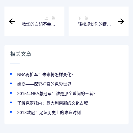
上一篇
下一篇
教堂的白鸽不会亲
轻松规划你的健康
吻乌鸦歌词-让你轻
生活-易光明
松制作音频文件的
Audacity
相关文章
NBA再扩军：未来将怎样变化？
姚夏——探究神奇的色彩世界
2015年NBA总冠军：谁是那个瞬间的王者？
了解克罗托内：意大利南部的文化古城
2013欧冠：足坛历史上的难忘时刻