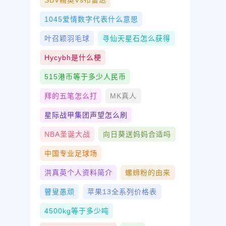
SBV精英vs布雷达
1045爱情数字代表什么意思
叶召颖羽毛球
寻仙天星石怎么获得
Hycybh是什么梗
515港币等于多少人民币
拜的五笔怎么打
MK真人
星际战甲集团声望怎么刷
NBA圣诞大战
向日葵送妈妈合适吗
中国专业足球场
洪真英个人资料简介
螺蛳粉的由来
瞽叟愚顽
苹果13全系列价格表
4500kg等于多少吨