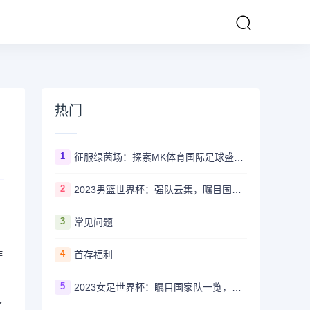
热门
1
征服绿茵场：探索MK体育国际足球盛事的辉煌传奇
2
2023男篮世界杯：强队云集，瞩目国家队风采一览
，
3
常见问题
作
4
首存福利
5
2023女足世界杯：瞩目国家队一览，哪些强队备受关注？
了