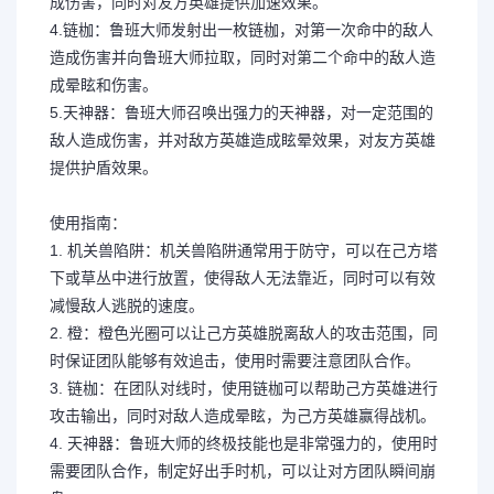
成伤害，同时对友方英雄提供加速效果。
4.链枷：鲁班大师发射出一枚链枷，对第一次命中的敌人
造成伤害并向鲁班大师拉取，同时对第二个命中的敌人造
成晕眩和伤害。
5.天神器：鲁班大师召唤出强力的天神器，对一定范围的
敌人造成伤害，并对敌方英雄造成眩晕效果，对友方英雄
提供护盾效果。
使用指南：
1. 机关兽陷阱：机关兽陷阱通常用于防守，可以在己方塔
下或草丛中进行放置，使得敌人无法靠近，同时可以有效
减慢敌人逃脱的速度。
2. 橙：橙色光圈可以让己方英雄脱离敌人的攻击范围，同
时保证团队能够有效追击，使用时需要注意团队合作。
3. 链枷：在团队对线时，使用链枷可以帮助己方英雄进行
攻击输出，同时对敌人造成晕眩，为己方英雄赢得战机。
4. 天神器：鲁班大师的终极技能也是非常强力的，使用时
需要团队合作，制定好出手时机，可以让对方团队瞬间崩