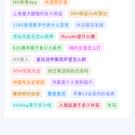
MK体育App
大连阿尔滨
上身瘦大腿粗的女人命运
SBV精英vs布雷达
1045爱情数字代表什么意思
叶召颖羽毛球
寻仙天星石怎么获得
Hycybh是什么梗
515港币等于多少人民币
拜的五笔怎么打
MK真人
星际战甲集团声望怎么刷
NBA圣诞大战
向日葵送妈妈合适吗
中国专业足球场
洪真英个人资料简介
螺蛳粉的由来
瞽叟愚顽
苹果13全系列价格表
4500kg等于多少吨
人类起源于多少年前
半马