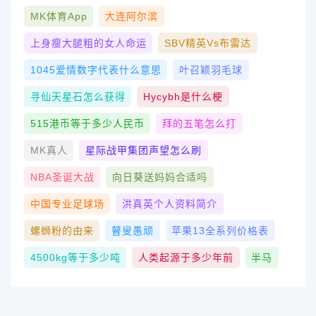
MK体育App
大连阿尔滨
上身瘦大腿粗的女人命运
SBV精英vs布雷达
1045爱情数字代表什么意思
叶召颖羽毛球
寻仙天星石怎么获得
Hycybh是什么梗
515港币等于多少人民币
拜的五笔怎么打
MK真人
星际战甲集团声望怎么刷
NBA圣诞大战
向日葵送妈妈合适吗
中国专业足球场
洪真英个人资料简介
螺蛳粉的由来
瞽叟愚顽
苹果13全系列价格表
4500kg等于多少吨
人类起源于多少年前
半马