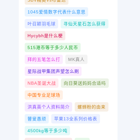
SBV精英vs布雷达
1045爱情数字代表什么意思
叶召颖羽毛球
寻仙天星石怎么获得
Hycybh是什么梗
515港币等于多少人民币
拜的五笔怎么打
MK真人
星际战甲集团声望怎么刷
NBA圣诞大战
向日葵送妈妈合适吗
中国专业足球场
洪真英个人资料简介
螺蛳粉的由来
瞽叟愚顽
苹果13全系列价格表
4500kg等于多少吨