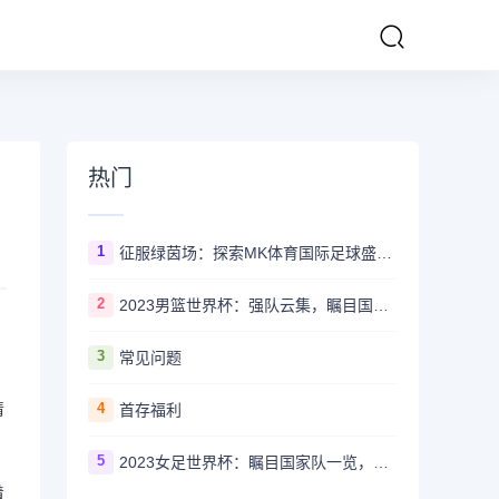
热门
1
征服绿茵场：探索MK体育国际足球盛事的辉煌传奇
2
2023男篮世界杯：强队云集，瞩目国家队风采一览
3
常见问题
清
4
首存福利
5
2023女足世界杯：瞩目国家队一览，哪些强队备受关注？
着