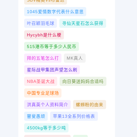
SBV精英vs布雷达
1045爱情数字代表什么意思
叶召颖羽毛球
寻仙天星石怎么获得
Hycybh是什么梗
515港币等于多少人民币
拜的五笔怎么打
MK真人
星际战甲集团声望怎么刷
NBA圣诞大战
向日葵送妈妈合适吗
中国专业足球场
洪真英个人资料简介
螺蛳粉的由来
瞽叟愚顽
苹果13全系列价格表
4500kg等于多少吨