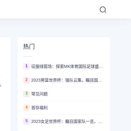
热门
1
征服绿茵场：探索MK体育国际足球盛事的辉煌传奇
2
2023男篮世界杯：强队云集，瞩目国家队风采一览
多
3
常见问题
4
首存福利
5
2023女足世界杯：瞩目国家队一览，哪些强队备受关注？