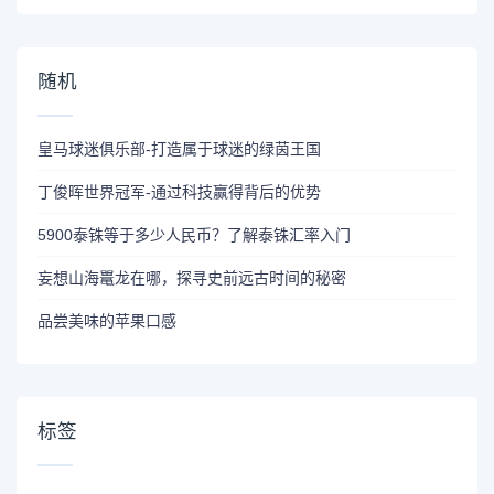
随机
皇马球迷俱乐部-打造属于球迷的绿茵王国
丁俊晖世界冠军-通过科技赢得背后的优势
5900泰铢等于多少人民币？了解泰铢汇率入门
妄想山海鼍龙在哪，探寻史前远古时间的秘密
品尝美味的苹果口感
标签