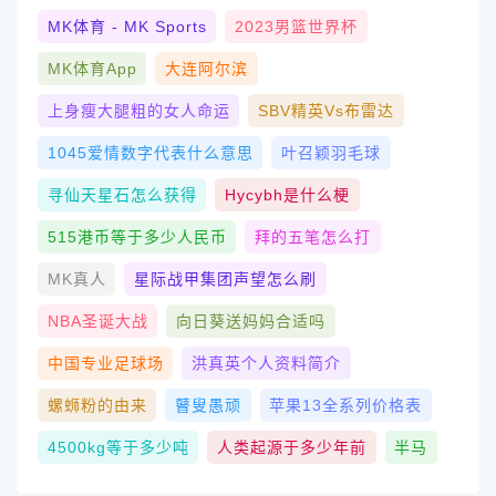
MK体育 - MK Sports
2023男篮世界杯
MK体育App
大连阿尔滨
上身瘦大腿粗的女人命运
SBV精英vs布雷达
1045爱情数字代表什么意思
叶召颖羽毛球
寻仙天星石怎么获得
Hycybh是什么梗
515港币等于多少人民币
拜的五笔怎么打
MK真人
星际战甲集团声望怎么刷
NBA圣诞大战
向日葵送妈妈合适吗
中国专业足球场
洪真英个人资料简介
螺蛳粉的由来
瞽叟愚顽
苹果13全系列价格表
4500kg等于多少吨
人类起源于多少年前
半马