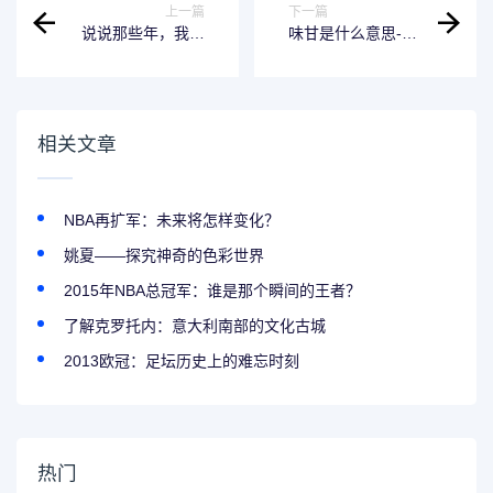
上一篇
下一篇
说说那些年，我们
味甘是什么意思-揭
一起看过的安塞腰
开神秘面纱
鼓是什么梗
相关文章
NBA再扩军：未来将怎样变化？
姚夏——探究神奇的色彩世界
2015年NBA总冠军：谁是那个瞬间的王者？
了解克罗托内：意大利南部的文化古城
2013欧冠：足坛历史上的难忘时刻
热门