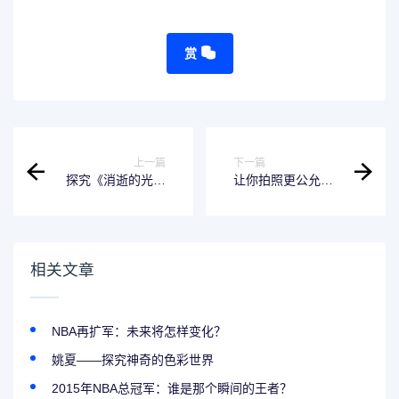
赏
上一篇
下一篇
探究《消逝的光芒
让你拍照更公允的
2》中的神秘人物-
替身技巧
拉万
相关文章
NBA再扩军：未来将怎样变化？
姚夏——探究神奇的色彩世界
2015年NBA总冠军：谁是那个瞬间的王者？