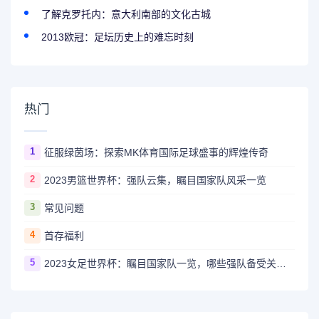
了解克罗托内：意大利南部的文化古城
2013欧冠：足坛历史上的难忘时刻
热门
1
征服绿茵场：探索MK体育国际足球盛事的辉煌传奇
2
2023男篮世界杯：强队云集，瞩目国家队风采一览
3
常见问题
4
首存福利
5
2023女足世界杯：瞩目国家队一览，哪些强队备受关注？