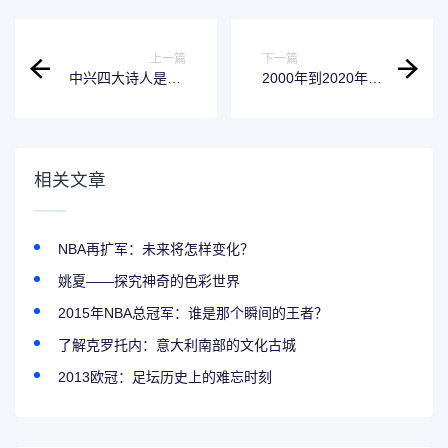
上一篇
下一篇
中兴四大诗人是谁-
2000年到2020年有
发现一款自然语言
几个闰年？答案揭
处理工具
秘
相关文章
NBA再扩军：未来将怎样变化？
姚夏——探究神奇的色彩世界
2015年NBA总冠军：谁是那个瞬间的王者？
了解克罗托内：意大利南部的文化古城
2013欧冠：足坛历史上的难忘时刻