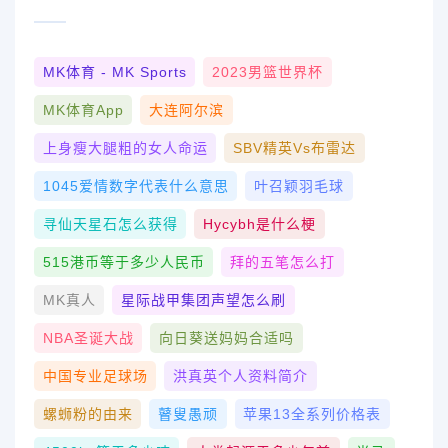
MK体育 - MK Sports
2023男篮世界杯
MK体育App
大连阿尔滨
上身瘦大腿粗的女人命运
SBV精英vs布雷达
1045爱情数字代表什么意思
叶召颖羽毛球
寻仙天星石怎么获得
Hycybh是什么梗
515港币等于多少人民币
拜的五笔怎么打
MK真人
星际战甲集团声望怎么刷
NBA圣诞大战
向日葵送妈妈合适吗
中国专业足球场
洪真英个人资料简介
螺蛳粉的由来
瞽叟愚顽
苹果13全系列价格表