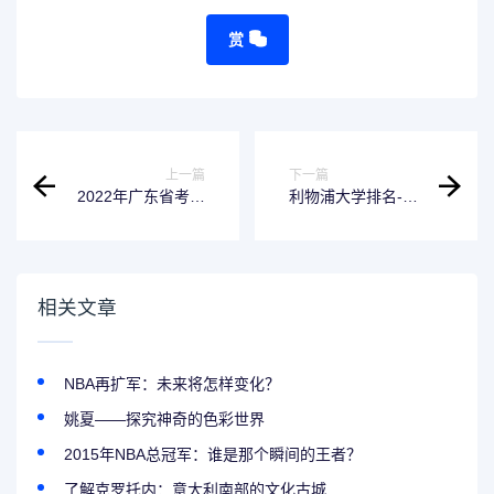
赏
上一篇
下一篇
2022年广东省考时
利物浦大学排名-有
间表出炉，快来看
哪些牛逼的专业？
看吧！
相关文章
NBA再扩军：未来将怎样变化？
姚夏——探究神奇的色彩世界
2015年NBA总冠军：谁是那个瞬间的王者？
了解克罗托内：意大利南部的文化古城