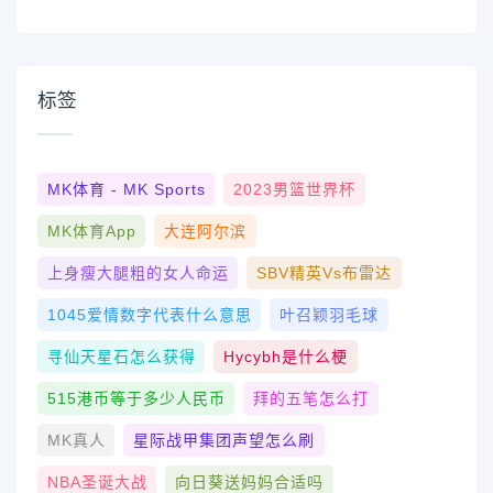
标签
MK体育 - MK Sports
2023男篮世界杯
MK体育App
大连阿尔滨
上身瘦大腿粗的女人命运
SBV精英vs布雷达
1045爱情数字代表什么意思
叶召颖羽毛球
寻仙天星石怎么获得
Hycybh是什么梗
515港币等于多少人民币
拜的五笔怎么打
MK真人
星际战甲集团声望怎么刷
NBA圣诞大战
向日葵送妈妈合适吗