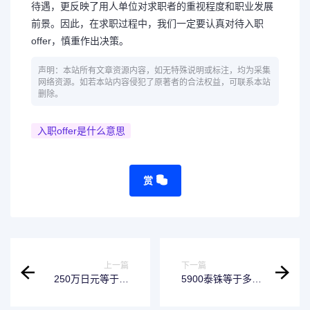
待遇，更反映了用人单位对求职者的重视程度和职业发展
前景。因此，在求职过程中，我们一定要认真对待入职
offer，慎重作出决策。
声明：本站所有文章资源内容，如无特殊说明或标注，均为采集
网络资源。如若本站内容侵犯了原著者的合法权益，可联系本站
删除。
入职offer是什么意思
赏
上一篇
下一篇
250万日元等于多
5900泰铢等于多少
少人民币？详解汇
人民币？了解泰铢
率和计算方法
汇率入门