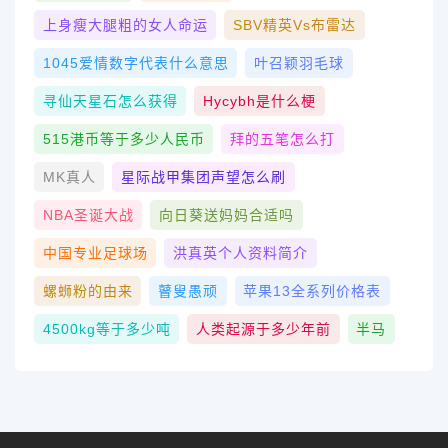
上身瘦大腿粗的女人命运
SBV精英vs布雷达
1045爱情数字代表什么意思
叶召颖羽毛球
寻仙天星石怎么获得
Hycybh是什么梗
515港币等于多少人民币
拜的五笔怎么打
MK真人
星际战甲集团声望怎么刷
NBA圣诞大战
向日葵送妈妈合适吗
中国专业足球场
洪真英个人资料简介
螺蛳粉的由来
瞽叟愚顽
苹果13全系列价格表
4500kg等于多少吨
人类起源于多少年前
半马