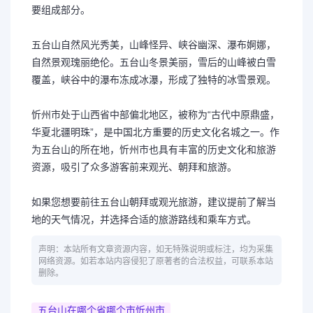
要组成部分。
五台山自然风光秀美，山峰怪异、峡谷幽深、瀑布婀娜，
自然景观瑰丽绝伦。五台山冬景美丽，雪后的山峰被白雪
覆盖，峡谷中的瀑布冻成冰瀑，形成了独特的冰雪景观。
忻州市处于山西省中部偏北地区，被称为“古代中原鼎盛，
华夏北疆明珠”，是中国北方重要的历史文化名城之一。作
为五台山的所在地，忻州市也具有丰富的历史文化和旅游
资源，吸引了众多游客前来观光、朝拜和旅游。
如果您想要前往五台山朝拜或观光旅游，建议提前了解当
地的天气情况，并选择合适的旅游路线和乘车方式。
声明：本站所有文章资源内容，如无特殊说明或标注，均为采集
网络资源。如若本站内容侵犯了原著者的合法权益，可联系本站
删除。
五台山在哪个省哪个市忻州市