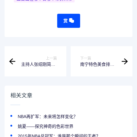
赏
上一篇
下一篇
主持人张绍刚简介-
南宁特色美食排行
一位优秀的主持人
榜前十名-探访地道
美食胜地
相关文章
NBA再扩军：未来将怎样变化？
姚夏——探究神奇的色彩世界
2015年NBA总冠军：谁是那个瞬间的王者？