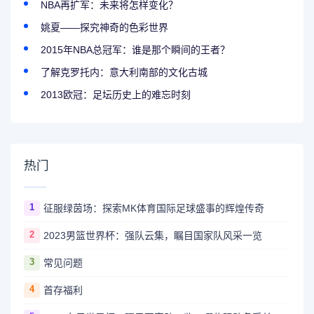
NBA再扩军：未来将怎样变化？
姚夏——探究神奇的色彩世界
2015年NBA总冠军：谁是那个瞬间的王者？
了解克罗托内：意大利南部的文化古城
2013欧冠：足坛历史上的难忘时刻
热门
1
征服绿茵场：探索MK体育国际足球盛事的辉煌传奇
2
2023男篮世界杯：强队云集，瞩目国家队风采一览
3
常见问题
4
首存福利