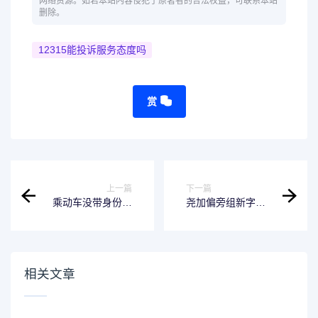
网络资源。如若本站内容侵犯了原著者的合法权益，可联系本站
删除。
12315能投诉服务态度吗
赏
上一篇
下一篇
乘动车没带身份证
尧加偏旁组新字：
怎么办？看这篇指
让你轻松学习和认
南就知道了
识汉字-标题
相关文章