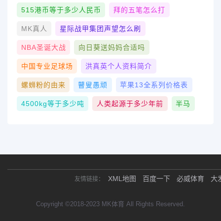
515港币等于多少人民币
拜的五笔怎么打
MK真人
星际战甲集团声望怎么刷
NBA圣诞大战
向日葵送妈妈合适吗
中国专业足球场
洪真英个人资料简介
螺蛳粉的由来
瞽叟愚顽
苹果13全系列价格表
4500kg等于多少吨
人类起源于多少年前
半马
XML地图
百度一下
必威体育
大
友情链接：
Copyright ©2018-2023 MK体育 All Rights Reserved.