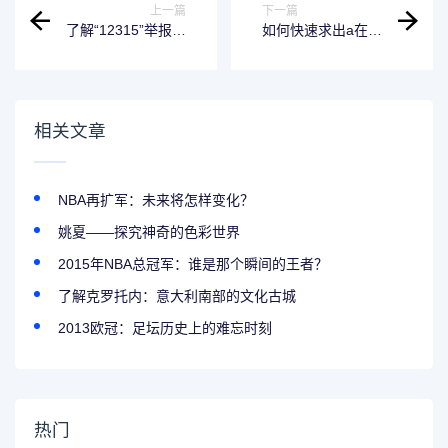
上一篇
下一篇
了解“12315”举报中
如何快速求出a在b
心，是处置不当服
上投影向量的公式
务态度的有力武
器-12315能投诉服
务态度吗
相关文章
NBA再扩军：未来将怎样变化？
姚夏——探究神奇的色彩世界
2015年NBA总冠军：谁是那个瞬间的王者？
了解克罗托内：意大利南部的文化古城
2013欧冠：足坛历史上的难忘时刻
热门