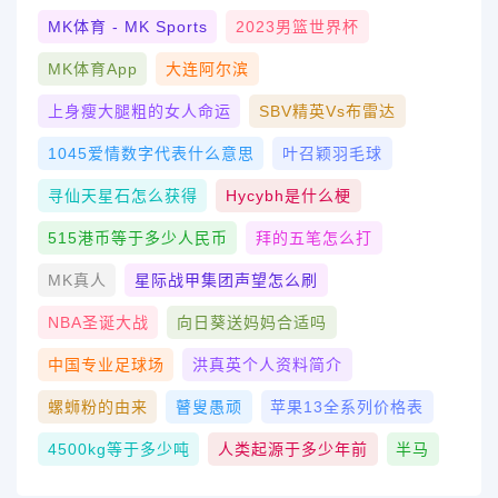
MK体育 - MK Sports
2023男篮世界杯
MK体育App
大连阿尔滨
上身瘦大腿粗的女人命运
SBV精英vs布雷达
1045爱情数字代表什么意思
叶召颖羽毛球
寻仙天星石怎么获得
Hycybh是什么梗
515港币等于多少人民币
拜的五笔怎么打
MK真人
星际战甲集团声望怎么刷
NBA圣诞大战
向日葵送妈妈合适吗
中国专业足球场
洪真英个人资料简介
螺蛳粉的由来
瞽叟愚顽
苹果13全系列价格表
4500kg等于多少吨
人类起源于多少年前
半马