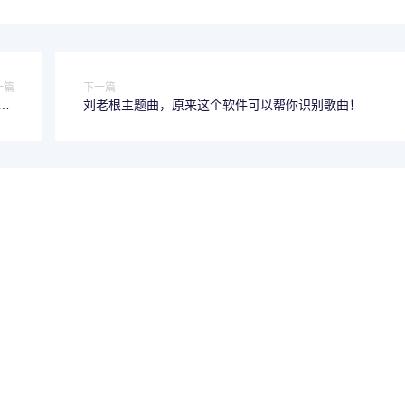
一篇
下一篇
-标
刘老根主题曲，原来这个软件可以帮你识别歌曲！
题