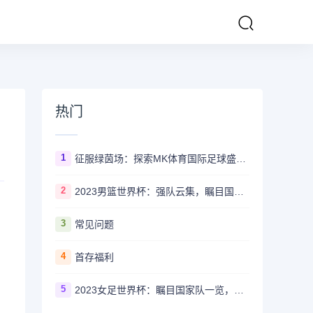
热门
1
征服绿茵场：探索MK体育国际足球盛事的辉煌传奇
2
2023男篮世界杯：强队云集，瞩目国家队风采一览
3
常见问题
4
首存福利
5
2023女足世界杯：瞩目国家队一览，哪些强队备受关注？