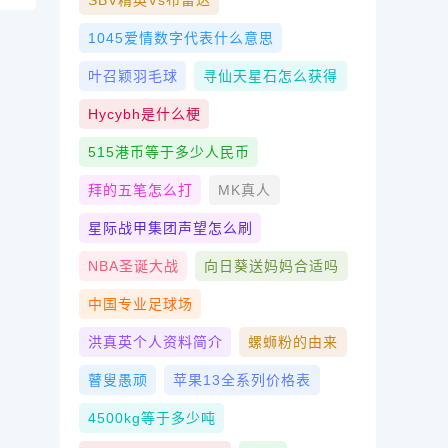
SBV精英vs布雷达
1045爱情数字代表什么意思
叶召颖羽毛球
寻仙天星石怎么获得
Hycybh是什么梗
515港币等于多少人民币
拜的五笔怎么打
MK真人
星际战甲集团声望怎么刷
NBA圣诞大战
向日葵送妈妈合适吗
中国专业足球场
洪真英个人资料简介
螺蛳粉的由来
瞽叟愚顽
苹果13全系列价格表
4500kg等于多少吨