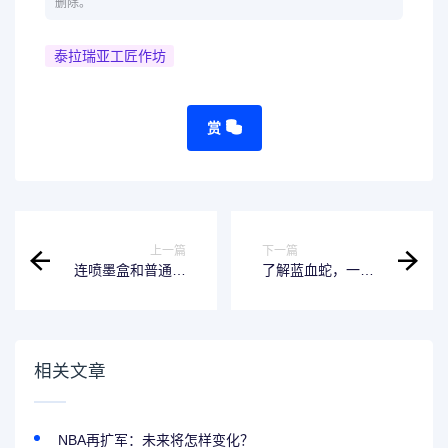
删除。
泰拉瑞亚工匠作坊
赏
上一篇
下一篇
连喷墨盒和普通墨
了解蓝血蛇，一个
盒的区别-如何选择
能让你实现多种特
更好的打印墨盒？
殊效果的音频处理
软件
相关文章
NBA再扩军：未来将怎样变化？