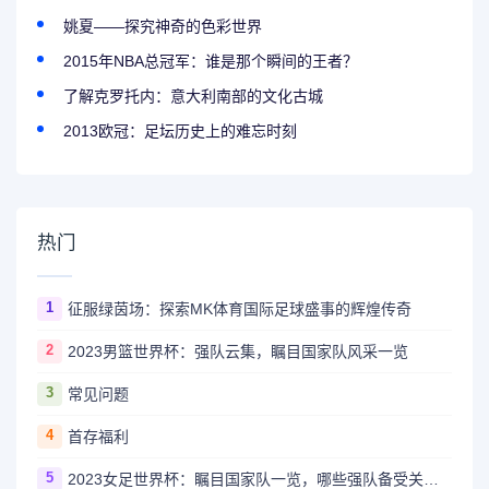
姚夏——探究神奇的色彩世界
2015年NBA总冠军：谁是那个瞬间的王者？
了解克罗托内：意大利南部的文化古城
2013欧冠：足坛历史上的难忘时刻
热门
1
征服绿茵场：探索MK体育国际足球盛事的辉煌传奇
2
2023男篮世界杯：强队云集，瞩目国家队风采一览
3
常见问题
4
首存福利
5
2023女足世界杯：瞩目国家队一览，哪些强队备受关注？