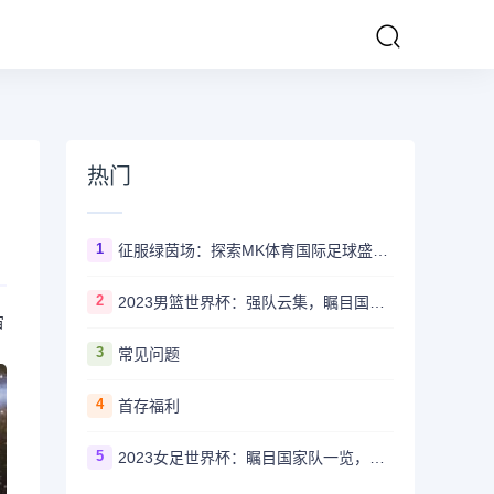
热门
1
征服绿茵场：探索MK体育国际足球盛事的辉煌传奇
2
2023男篮世界杯：强队云集，瞩目国家队风采一览
宙
3
常见问题
4
首存福利
5
2023女足世界杯：瞩目国家队一览，哪些强队备受关注？