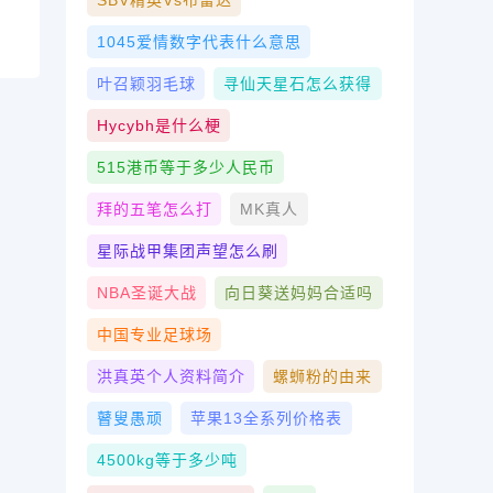
SBV精英vs布雷达
1045爱情数字代表什么意思
叶召颖羽毛球
寻仙天星石怎么获得
Hycybh是什么梗
515港币等于多少人民币
拜的五笔怎么打
MK真人
星际战甲集团声望怎么刷
NBA圣诞大战
向日葵送妈妈合适吗
中国专业足球场
洪真英个人资料简介
螺蛳粉的由来
瞽叟愚顽
苹果13全系列价格表
4500kg等于多少吨