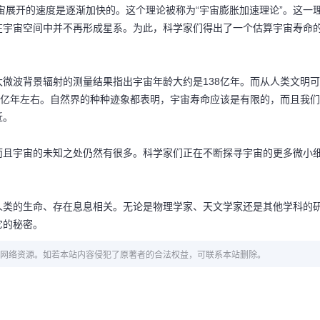
宙展开的速度是逐渐加快的。这个理论被称为“宇宙膨胀加速理论”。这一
在宇宙空间中并不再形成星系。为此，科学家们得出了一个估算宇宙寿命
微波背景辐射的测量结果指出宇宙年龄大约是138亿年。而从人类文明可
0亿年左右。自然界的种种迹象都表明，宇宙寿命应该是有限的，而且我们
近。
而且宇宙的未知之处仍然有很多。科学家们正在不断探寻宇宙的更多微小
人类的生命、存在息息相关。无论是物理学家、天文学家还是其他学科的
它的秘密。
网络资源。如若本站内容侵犯了原著者的合法权益，可联系本站删除。