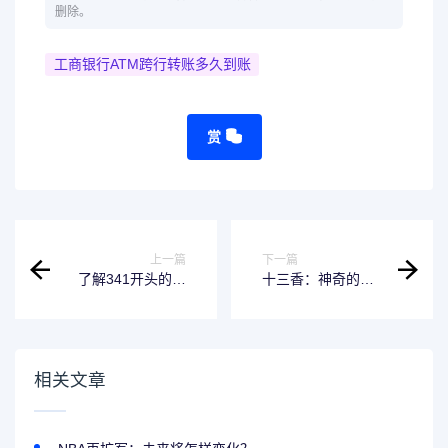
删除。
工商银行ATM跨行转账多久到账
赏
上一篇
下一篇
了解341开头的身
十三香：神奇的中
份证-哪里出生的你
国特色调料
一定要知道
相关文章