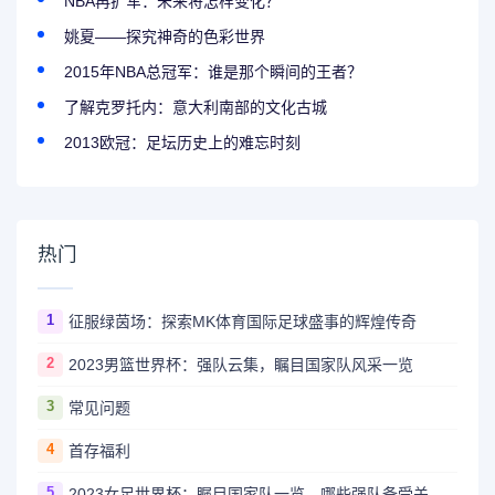
NBA再扩军：未来将怎样变化？
姚夏——探究神奇的色彩世界
2015年NBA总冠军：谁是那个瞬间的王者？
了解克罗托内：意大利南部的文化古城
2013欧冠：足坛历史上的难忘时刻
热门
1
征服绿茵场：探索MK体育国际足球盛事的辉煌传奇
2
2023男篮世界杯：强队云集，瞩目国家队风采一览
3
常见问题
4
首存福利
5
2023女足世界杯：瞩目国家队一览，哪些强队备受关注？