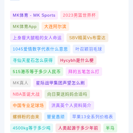
MK体育 - MK Sports
2023男篮世界杯
MK体育App
大连阿尔滨
上身瘦大腿粗的女人命运
SBV精英vs布雷达
1045爱情数字代表什么意思
叶召颖羽毛球
寻仙天星石怎么获得
Hycybh是什么梗
515港币等于多少人民币
拜的五笔怎么打
MK真人
星际战甲集团声望怎么刷
NBA圣诞大战
向日葵送妈妈合适吗
中国专业足球场
洪真英个人资料简介
螺蛳粉的由来
瞽叟愚顽
苹果13全系列价格表
4500kg等于多少吨
人类起源于多少年前
半马