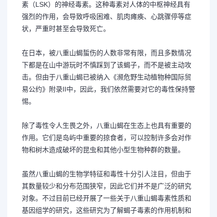
素（LSK）的神经毒素。这种毒素对人体的中枢神经具有
强烈的作用，会导致呼吸困难、肌肉瘫痪、心跳骤停等症
状，严重时甚至会导致死亡。
在日本，被八重山蝎蜇伤的人数非常有限，而且多数情况
下都是在山中游玩时不慎踩到了该蝎子，而不是被主动攻
击。但由于八重山蝎已被纳入《濒危野生动植物种国际贸
易公约》附录II中，因此，我们依然需要对它的毒性保持警
惕。
除了毒性令人生畏之外，八重山蝎在生态上也具有重要的
作用。它们是岛屿中重要的掠食者，可以控制许多会对作
物和树木造成破坏的昆虫和其他小型生物种群的数量。
虽然八重山蝎的生物学特征和毒性十分引人注目，但由于
其数量较少和分布范围狭窄，因此它们并不是广泛的研究
对象。不过目前已经开展了一些关于八重山蝎毒素性质和
基因组学的研究，这些研究为了解蝎子毒素的作用机制和