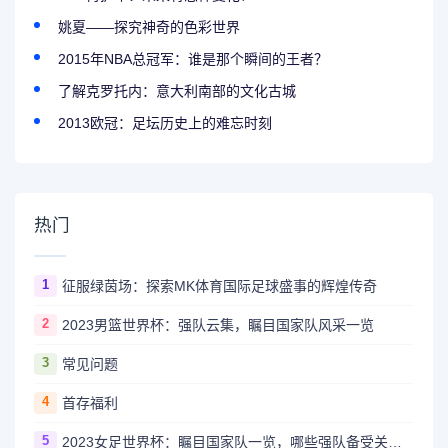
姚夏——探究神奇的色彩世界
2015年NBA总冠军：谁是那个瞬间的王者？
了解克罗托内：意大利南部的文化古城
2013欧冠：足坛历史上的难忘时刻
热门
1
征服绿茵场：探索MK体育国际足球盛事的辉煌传奇
2
2023男篮世界杯：强队云集，瞩目国家队风采一览
3
常见问题
4
首存福利
5
2023女足世界杯：瞩目国家队一览，哪些强队备受关注？