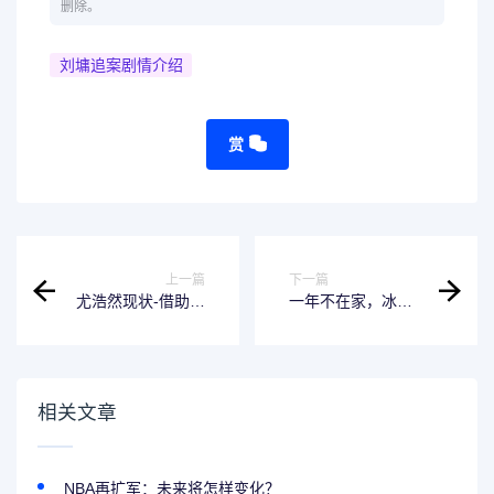
删除。
刘墉追案剧情介绍
赏
上一篇
下一篇
尤浩然现状-借助这
一年不在家，冰箱
款软件轻松提高工
可以断电吗？
作效率
相关文章
NBA再扩军：未来将怎样变化？