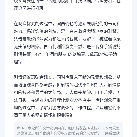
观众需要在每一个话题的视频中寻找证据，合理分析，在
评论区进行推理。
在观众探究的过程中，演员们也将逐渐展现他们的卡司和
魅力。杨洋饰演的刘墉，是一名带着轻微强迫症的刑警，
凭借着敏锐的洞察力和过人的智慧，破解了一桩桩看似毫
无头绪的凶案。白百何则饰演麦一燃，是一名身手矫健的
刑侦特警，有“十年酒肉朋友”的刘墉真心挚意的“铁拳助
理”。
剧情设置跟贴合现实，同时也融入了新的元素和想象，从
而增强观众的参与感，将剧情的起伏不断地扩大。剧情精
细的叙述和最后的大结局，让人眉头紧皱、口干舌燥，无
法自拔。充满张力的推理让观众爱不释手，也让观众在推
理的过程中，了解到警方调查的工作过程，以及刑警们不
同于常人的坚定情怀和职业精神。
声明：本站所有文章资源内容，如无特殊说明或标注，均为采集
网络资源。如若本站内容侵犯了原著者的合法权益，可联系本站