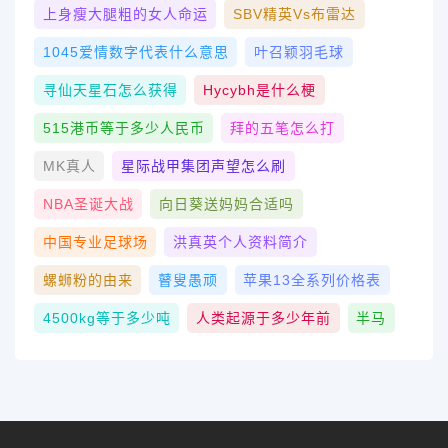
上身瘦大腿粗的女人命运
SBV精英vs布雷达
1045爱情数字代表什么意思
叶召颖羽毛球
寻仙天星石怎么获得
Hycybh是什么梗
515港币等于多少人民币
拜的五笔怎么打
MK真人
星际战甲集团声望怎么刷
NBA圣诞大战
向日葵送妈妈合适吗
中国专业足球场
洪真英个人资料简介
螺蛳粉的由来
瞽叟愚顽
苹果13全系列价格表
4500kg等于多少吨
人类起源于多少年前
半马