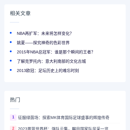
相关文章
NBA再扩军：未来将怎样变化？
姚夏——探究神奇的色彩世界
2015年NBA总冠军：谁是那个瞬间的王者？
了解克罗托内：意大利南部的文化古城
2013欧冠：足坛历史上的难忘时刻
热门
1
征服绿茵场：探索MK体育国际足球盛事的辉煌传奇
2
2023男篮世界杯：强队云集，瞩目国家队风采一览