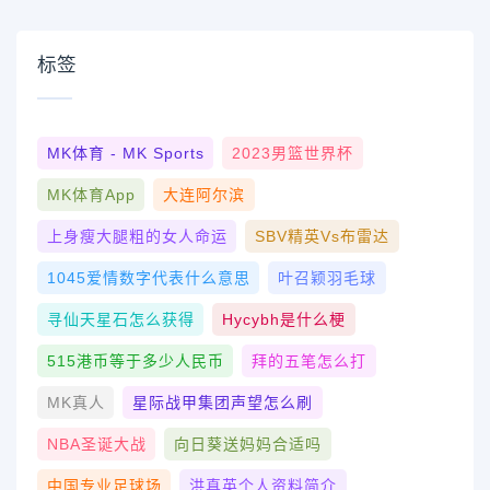
标签
MK体育 - MK Sports
2023男篮世界杯
MK体育App
大连阿尔滨
上身瘦大腿粗的女人命运
SBV精英vs布雷达
1045爱情数字代表什么意思
叶召颖羽毛球
寻仙天星石怎么获得
Hycybh是什么梗
515港币等于多少人民币
拜的五笔怎么打
MK真人
星际战甲集团声望怎么刷
NBA圣诞大战
向日葵送妈妈合适吗
中国专业足球场
洪真英个人资料简介