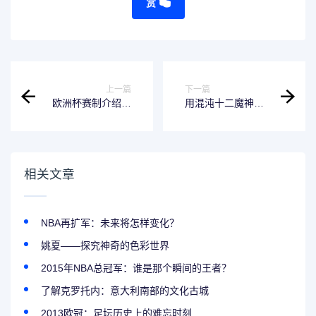
赏
上一篇
下一篇
欧洲杯赛制介绍：
用混沌十二魔神为
淘汰赛和小组赛的
你打造高效工作流-
区别
软件推荐
相关文章
NBA再扩军：未来将怎样变化？
姚夏——探究神奇的色彩世界
2015年NBA总冠军：谁是那个瞬间的王者？
了解克罗托内：意大利南部的文化古城
2013欧冠：足坛历史上的难忘时刻