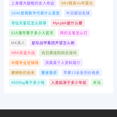
上身瘦大腿粗的女人命运
SBV精英vs布雷达
1045爱情数字代表什么意思
叶召颖羽毛球
寻仙天星石怎么获得
Hycybh是什么梗
515港币等于多少人民币
拜的五笔怎么打
MK真人
星际战甲集团声望怎么刷
NBA圣诞大战
向日葵送妈妈合适吗
中国专业足球场
洪真英个人资料简介
螺蛳粉的由来
瞽叟愚顽
苹果13全系列价格表
4500kg等于多少吨
人类起源于多少年前
半马