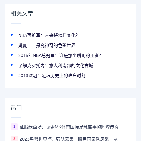
相关文章
NBA再扩军：未来将怎样变化？
姚夏——探究神奇的色彩世界
2015年NBA总冠军：谁是那个瞬间的王者？
了解克罗托内：意大利南部的文化古城
2013欧冠：足坛历史上的难忘时刻
热门
1
征服绿茵场：探索MK体育国际足球盛事的辉煌传奇
2
2023男篮世界杯：强队云集，瞩目国家队风采一览