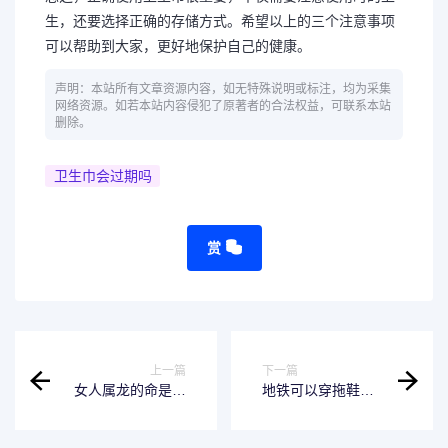
生，还要选择正确的存储方式。希望以上的三个注意事项
可以帮助到大家，更好地保护自己的健康。
声明：本站所有文章资源内容，如无特殊说明或标注，均为采集
网络资源。如若本站内容侵犯了原著者的合法权益，可联系本站
删除。
卫生巾会过期吗
赏
上一篇
下一篇
女人属龙的命是一
地铁可以穿拖鞋吗-
等命？科学角度探
你需要知道的那些
讨生肖运程
事情