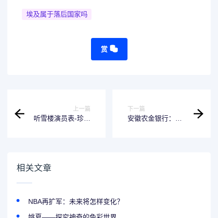
埃及属于落后国家吗
赏
上一篇
下一篇
听雪楼演员表-珍贵
安徽农金银行：我
的 华语文化遗产
们的金融基石
相关文章
NBA再扩军：未来将怎样变化？
姚夏——探究神奇的色彩世界