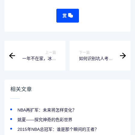
赏
上一篇
下一篇
一年不在家，冰箱
如何识别坑人考智
可以断电吗？
商的题目
相关文章
NBA再扩军：未来将怎样变化？
姚夏——探究神奇的色彩世界
2015年NBA总冠军：谁是那个瞬间的王者？