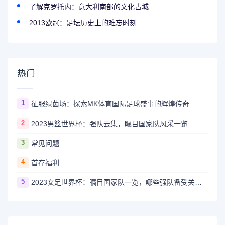
了解克罗托内：意大利南部的文化古城
2013欧冠：足坛历史上的难忘时刻
热门
1
征服绿茵场：探索MK体育国际足球盛事的辉煌传奇
2
2023男篮世界杯：强队云集，瞩目国家队风采一览
3
常见问题
4
首存福利
5
2023女足世界杯：瞩目国家队一览，哪些强队备受关注？